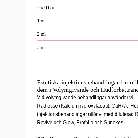
2 x 0.6 ml
1 ml
2 ml
3 ml
Estetiska injektionsbehandlingar har olik
dem i Volymgivande och Hudförbättran
Vid volymgivande behandlingar använder vi  Hy
Radiesse (Kalciumhydroxylapatit, CaHA).  Hudf
injektionsbehandlingar utför vi med diluterad 
Revive och Glow, Profhilo och Sunekos.