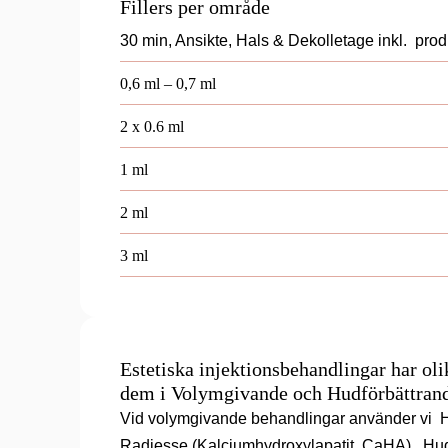
Fillers per område
30 min, Ansikte, Hals & Dekolletage inkl.  prod
0,6 ml – 0,7 ml
2 x 0.6 ml
1 ml
2 ml
3 ml
Estetiska injektionsbehandlingar har olik
dem i Volymgivande och Hudförbättran
Vid volymgivande behandlingar använder vi  Hy
Radiesse (Kalciumhydroxylapatit, CaHA).  Hudf