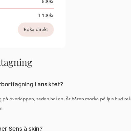
800kr
1 100kr
Boka direkt
ttagning
rborttagning i ansiktet?
g på överläppen, sedan hakan. Är håren mörka på ljus hud rekom
n.
der Sens à skin?