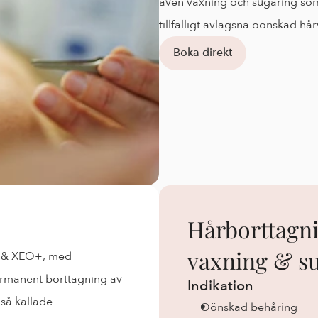
även vaxning och sugaring som 
tillfälligt avlägsna oönskad h
Boka direkt
Hårborttagni
vaxning & s
s & XEO+, med 
ermanent borttagning av 
Indikation
så kallade 
Oönskad behåring