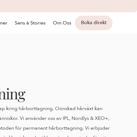
Boka direkt
oner
Sens à Stories
Om Oss
ning
skap kring hårborttagning. Oönskad hårväxt kan 
niskor. Vi använder oss av IPL, Nordlys & XEO+, 
oden för permanent hårborttagning. Vi erbjuder 