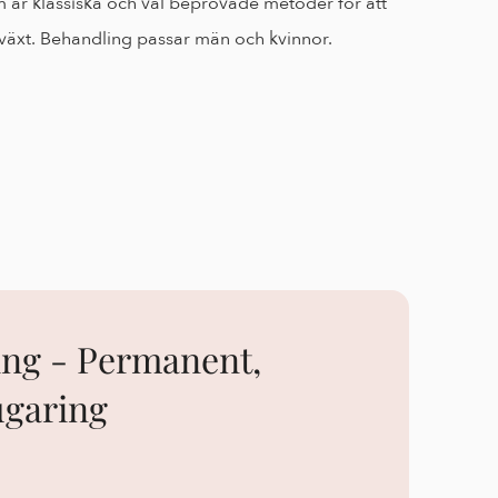
är klassiska och väl beprövade metoder för att 
årväxt. Behandling passar män och kvinnor.
ng - Permanent, 
ugaring