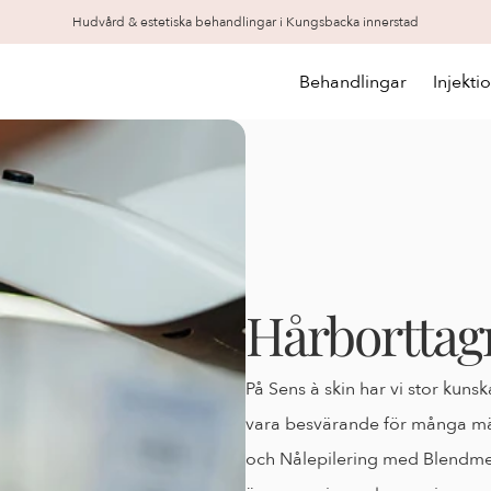
Hudvård & estetiska behandlingar i Kungsbacka innerstad
Behandlingar
Injekti
Hårborttag
På Sens à skin har vi stor kun
vara besvärande för många män
och Nålepilering med Blendmet