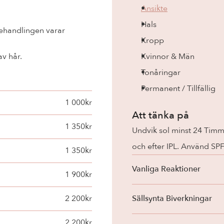
Ansikte
Hals
behandlingen varar
Kropp
av hår.
Kvinnor & Män
Tonåringar
Permanent / Tillfällig
1 000kr
Att tänka på
1 350kr
Undvik sol minst 24 Timma
och efter IPL. Använd SP
1 350kr
Vanliga Reaktioner
1 900kr
2 200kr
Sällsynta Biverkningar
2 200kr