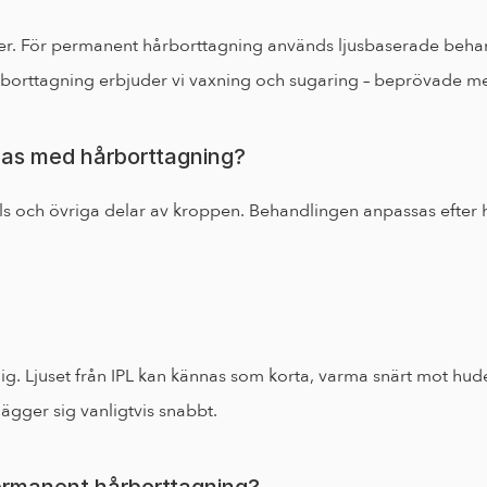
er. För permanent hårborttagning används ljusbaserade behand
fällig borttagning erbjuder vi vaxning och sugaring – beprövade m
las med hårborttagning?
ls och övriga delar av kroppen. Behandlingen anpassas efter hu
. Ljuset från IPL kan kännas som korta, varma snärt mot huden,
lägger sig vanligtvis snabbt.